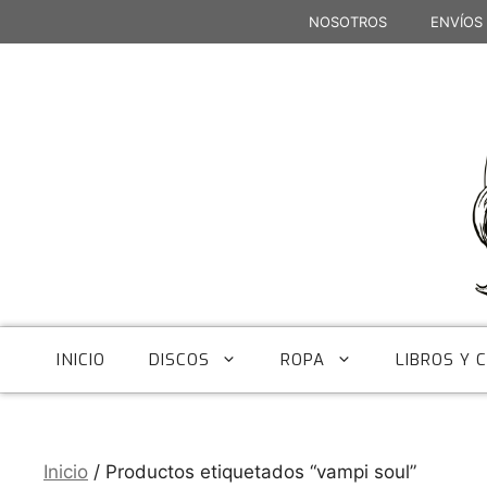
Saltar
NOSOTROS
ENVÍOS
al
contenido
INICIO
DISCOS
ROPA
LIBROS Y 
Inicio
/ Productos etiquetados “vampi soul”