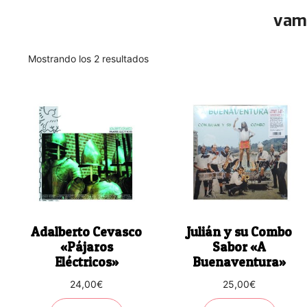
vam
Ordenado
Mostrando los 2 resultados
por
los
últimos
Adalberto Cevasco
Julián y su Combo
«Pájaros
Sabor «A
Eléctricos»
Buenaventura»
24,00
€
25,00
€