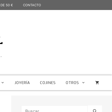
 DE 50 €
CONTACTO
L
,
JOYERÍA
COJINES
OTROS
Buscar: