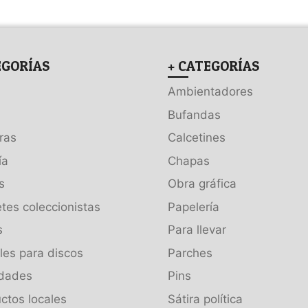
EGORÍAS
+ CATEGORÍAS
Ambientadores
Bufandas
ras
Calcetines
ía
Chapas
s
Obra gráfica
tes coleccionistas
Papelería
s
Para llevar
es para discos
Parches
dades
Pins
ctos locales
Sátira política