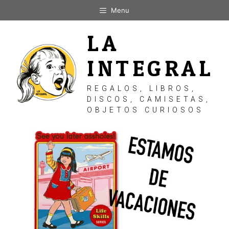
Saltar
Menu
al
contenido
LA
INTEGRAL
REGALOS, LIBROS,
DISCOS, CAMISETAS,
OBJETOS CURIOSOS