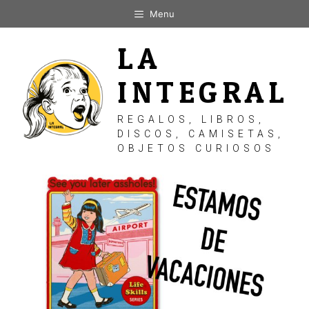
Saltar
Menu
al
contenido
LA
INTEGRAL
REGALOS, LIBROS,
DISCOS, CAMISETAS,
OBJETOS CURIOSOS