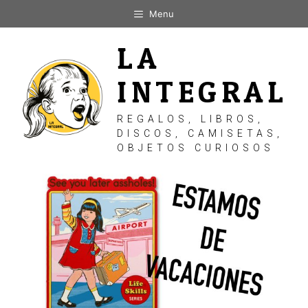
Saltar
Menu
al
contenido
LA
INTEGRAL
REGALOS, LIBROS,
DISCOS, CAMISETAS,
OBJETOS CURIOSOS