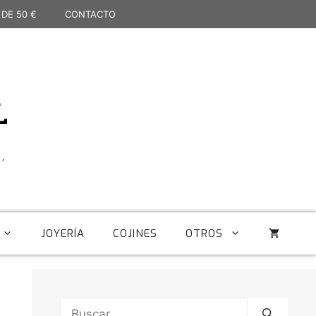
 DE 50 €
CONTACTO
L
,
JOYERÍA
COJINES
OTROS
Buscar: