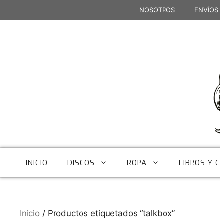
Saltar
NOSOTROS
ENVÍOS
al
contenido
INICIO
DISCOS
ROPA
LIBROS Y 
Inicio
/ Productos etiquetados “talkbox”