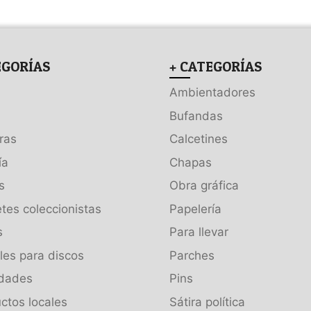
EGORÍAS
+ CATEGORÍAS
Ambientadores
Bufandas
ras
Calcetines
ía
Chapas
s
Obra gráfica
tes coleccionistas
Papelería
s
Para llevar
es para discos
Parches
dades
Pins
ctos locales
Sátira política