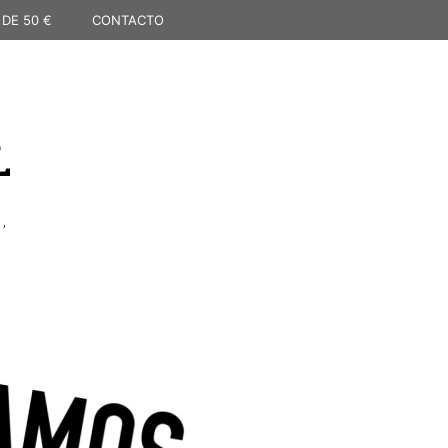
 DE 50 €
CONTACTO
L
,