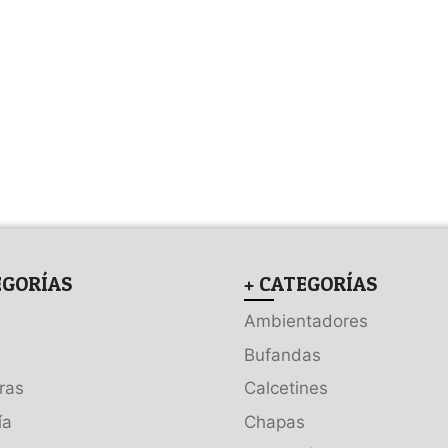
EGORÍAS
+ CATEGORÍAS
Ambientadores
Bufandas
ras
Calcetines
ía
Chapas