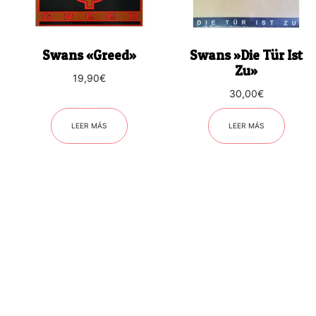
Swans «Greed»
Swans ‎»Die Tür Ist
Zu»
19,90
€
30,00
€
LEER MÁS
LEER MÁS