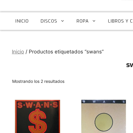
INICIO
DISCOS
ROPA
LIBROS Y 
Inicio
/ Productos etiquetados “swans”
s
Ordenado
Mostrando los 2 resultados
por
los
últimos