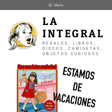
Saltar
Menu
al
contenido
LA
INTEGRAL
REGALOS, LIBROS,
DISCOS, CAMISETAS,
OBJETOS CURIOSOS