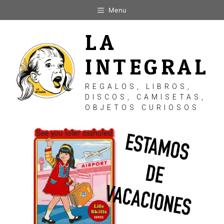
Saltar
Menu
al
contenido
LA
INTEGRAL
REGALOS, LIBROS,
DISCOS, CAMISETAS,
OBJETOS CURIOSOS