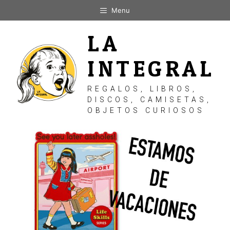
Saltar
Menu
al
contenido
LA
INTEGRAL
REGALOS, LIBROS,
DISCOS, CAMISETAS,
OBJETOS CURIOSOS