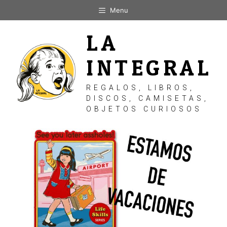
Saltar
Menu
al
contenido
LA
INTEGRAL
REGALOS, LIBROS,
DISCOS, CAMISETAS,
OBJETOS CURIOSOS