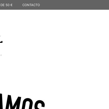
 DE 50 €
CONTACTO
L
,