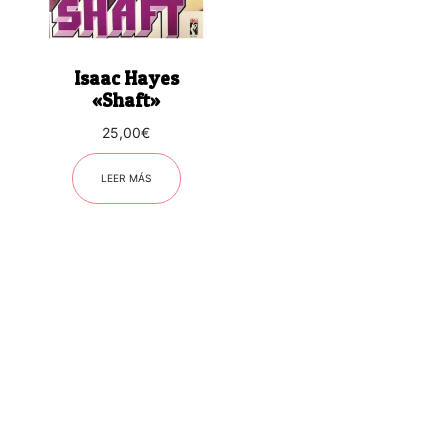
Isaac Hayes
«Shaft»
25,00
€
LEER MÁS