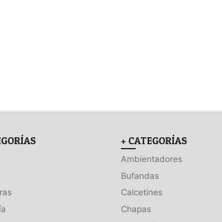
EGORÍAS
+ CATEGORÍAS
Ambientadores
Bufandas
ras
Calcetines
ía
Chapas