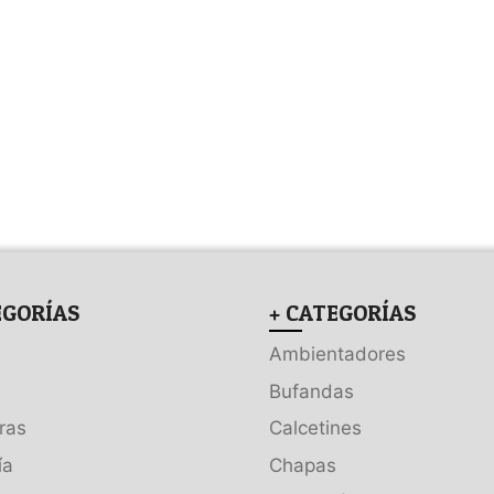
EGORÍAS
+ CATEGORÍAS
Ambientadores
Bufandas
ras
Calcetines
ía
Chapas