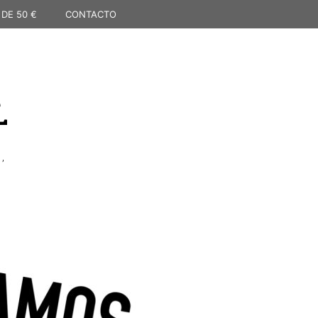
 DE 50 €
CONTACTO
L
,