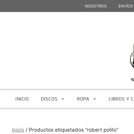
Saltar
NOSOTROS
ENVÍOS
al
contenido
INICIO
DISCOS
ROPA
LIBROS Y 
Inicio
/ Productos etiquetados “robert polito”