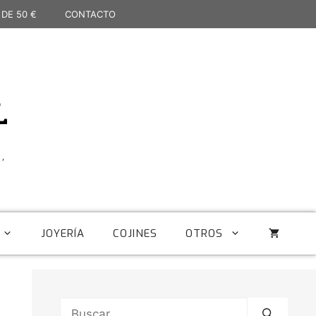
 DE 50 €
CONTACTO
L
,
JOYERÍA
COJINES
OTROS
Buscar: