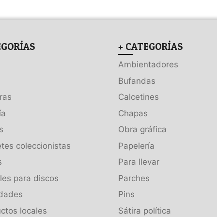
EGORÍAS
+ CATEGORÍAS
Ambientadores
Bufandas
ras
Calcetines
ía
Chapas
s
Obra gráfica
tes coleccionistas
Papelería
s
Para llevar
es para discos
Parches
dades
Pins
ctos locales
Sátira política