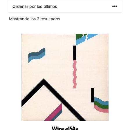
Ordenado
Mostrando los 2 resultados
por
los
últimos
Wire «154»