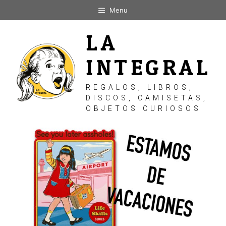
Saltar
Menu
al
contenido
LA
INTEGRAL
REGALOS, LIBROS,
DISCOS, CAMISETAS,
OBJETOS CURIOSOS