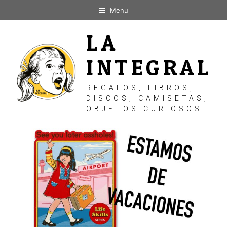
Saltar
Menu
al
contenido
LA
INTEGRAL
REGALOS, LIBROS,
DISCOS, CAMISETAS,
OBJETOS CURIOSOS