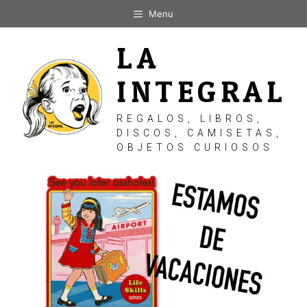
Saltar
Menu
al
contenido
LA
INTEGRAL
REGALOS, LIBROS,
DISCOS, CAMISETAS,
OBJETOS CURIOSOS