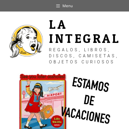
Saltar
Menu
al
contenido
LA
INTEGRAL
REGALOS, LIBROS,
DISCOS, CAMISETAS,
OBJETOS CURIOSOS