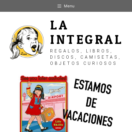
Saltar
Menu
al
contenido
LA
INTEGRAL
REGALOS, LIBROS,
DISCOS, CAMISETAS,
OBJETOS CURIOSOS