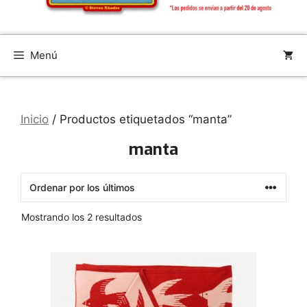
Menú
Inicio
/ Productos etiquetados “manta”
manta
Ordenado
Mostrando los 2 resultados
por
los
últimos