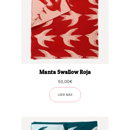
Manta Swallow Roja
50,00
€
LEER MÁS