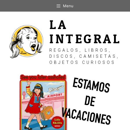
Saltar
Menu
al
contenido
LA
INTEGRAL
REGALOS, LIBROS,
DISCOS, CAMISETAS,
OBJETOS CURIOSOS