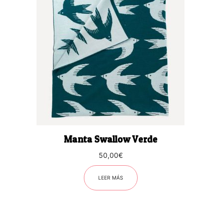
Manta Swallow Verde
50,00
€
LEER MÁS