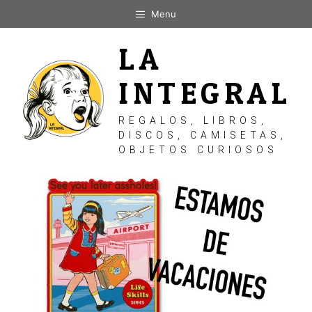
Saltar
Menu
al
contenido
LA
INTEGRAL
REGALOS, LIBROS,
DISCOS, CAMISETAS,
OBJETOS CURIOSOS