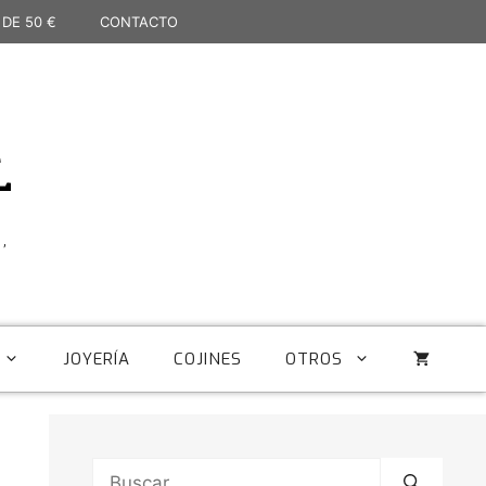
 DE 50 €
CONTACTO
L
,
JOYERÍA
COJINES
OTROS
Buscar: