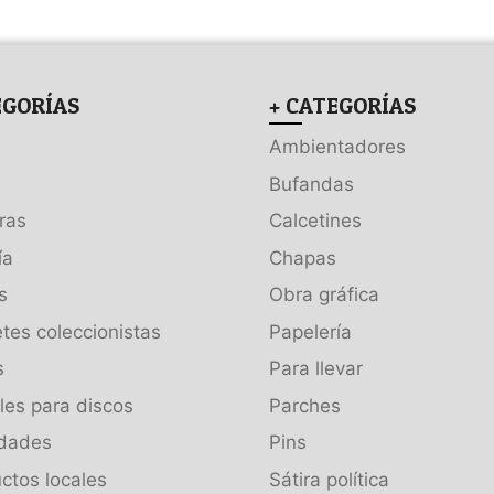
EGORÍAS
+ CATEGORÍAS
Ambientadores
Bufandas
ras
Calcetines
ía
Chapas
s
Obra gráfica
tes coleccionistas
Papelería
s
Para llevar
es para discos
Parches
dades
Pins
ctos locales
Sátira política