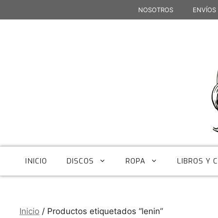
Saltar
NOSOTROS
ENVÍOS
al
contenido
INICIO
DISCOS
ROPA
LIBROS Y 
Inicio
/ Productos etiquetados “lenin”