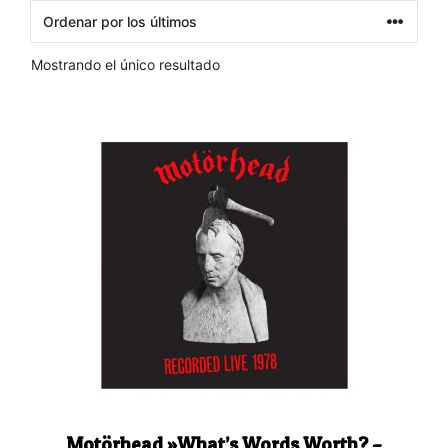
Mostrando el único resultado
Motörhead ‎»What’s Words Worth? –