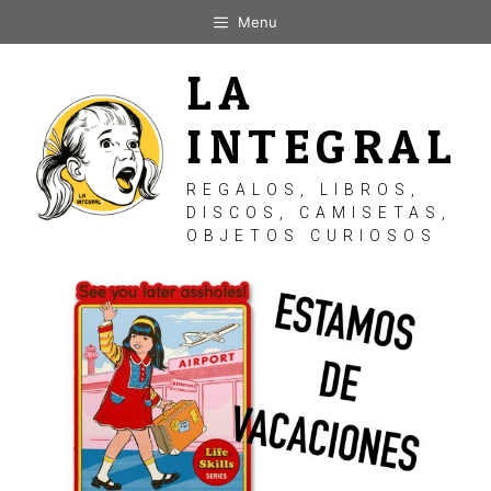
Saltar
Menu
al
contenido
LA
INTEGRAL
REGALOS, LIBROS,
DISCOS, CAMISETAS,
OBJETOS CURIOSOS