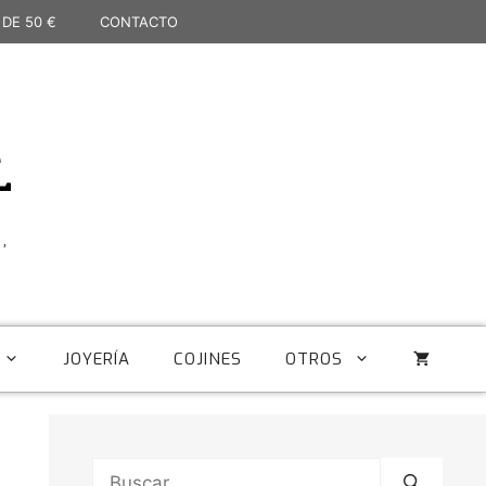
 DE 50 €
CONTACTO
L
,
JOYERÍA
COJINES
OTROS
Buscar: