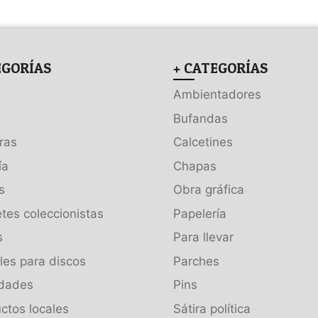
EGORÍAS
+ CATEGORÍAS
Ambientadores
Bufandas
ras
Calcetines
ía
Chapas
s
Obra gráfica
tes coleccionistas
Papelería
s
Para llevar
es para discos
Parches
dades
Pins
ctos locales
Sátira política