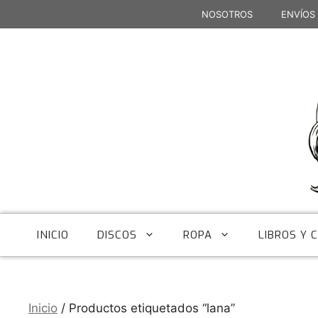
Saltar
NOSOTROS
ENVÍOS
al
contenido
INICIO
DISCOS
ROPA
LIBROS Y 
Inicio
/ Productos etiquetados “lana”