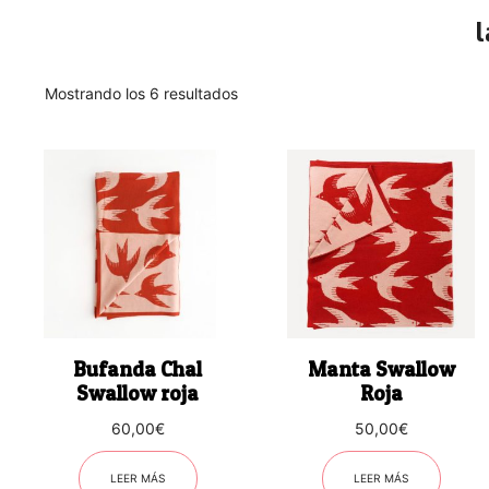
Ordenado
Mostrando los 6 resultados
por
los
últimos
Bufanda Chal
Manta Swallow
Swallow roja
Roja
60,00
€
50,00
€
LEER MÁS
LEER MÁS