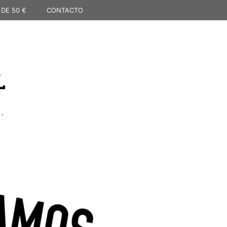
 DE 50 €
CONTACTO
L
,