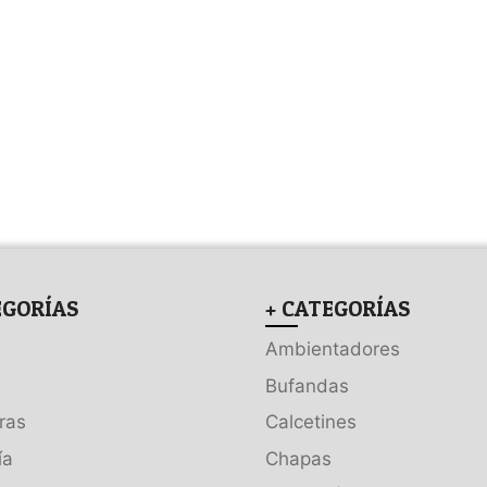
EGORÍAS
+ CATEGORÍAS
Ambientadores
Bufandas
ras
Calcetines
ía
Chapas