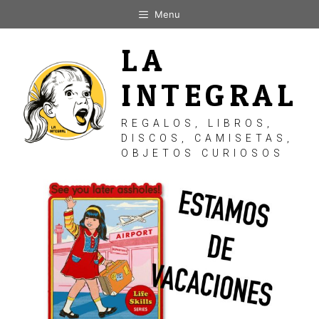
Saltar
Menu
al
contenido
LA
INTEGRAL
REGALOS, LIBROS,
DISCOS, CAMISETAS,
OBJETOS CURIOSOS