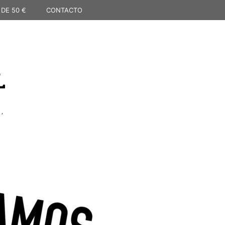
 DE 50 €
CONTACTO
L
,