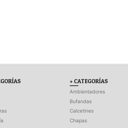
EGORÍAS
+ CATEGORÍAS
Ambientadores
Bufandas
ras
Calcetines
ía
Chapas