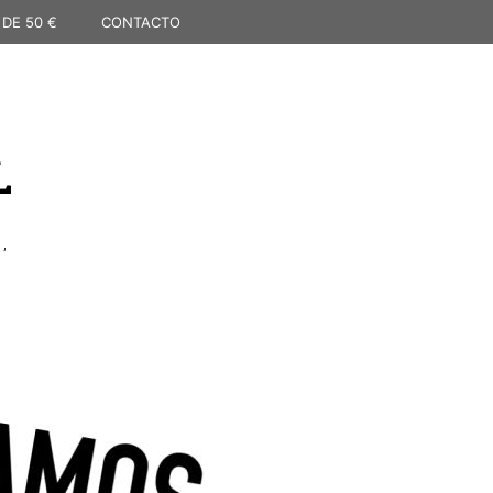
 DE 50 €
CONTACTO
L
,