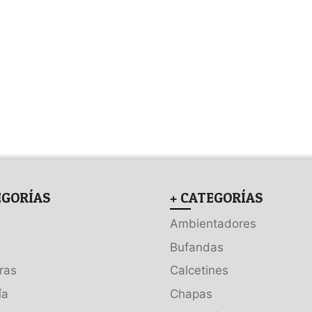
EGORÍAS
+ CATEGORÍAS
Ambientadores
Bufandas
ras
Calcetines
ía
Chapas