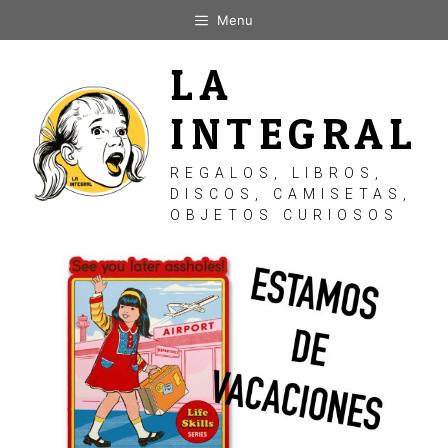
Saltar
Menu
al
contenido
LA
INTEGRAL
REGALOS, LIBROS,
DISCOS, CAMISETAS,
OBJETOS CURIOSOS