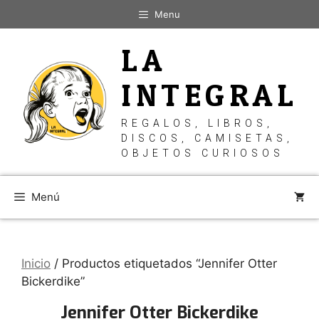
Saltar
Menu
al
contenido
LA
INTEGRAL
REGALOS, LIBROS,
DISCOS, CAMISETAS,
OBJETOS CURIOSOS
Menú
Inicio
/ Productos etiquetados “Jennifer Otter
Bickerdike”
Jennifer Otter Bickerdike