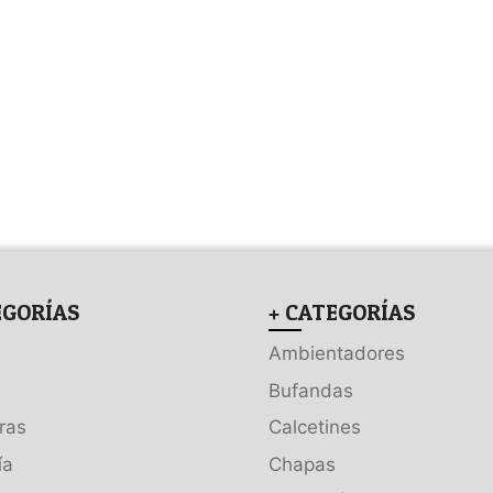
EGORÍAS
+ CATEGORÍAS
Ambientadores
Bufandas
ras
Calcetines
ía
Chapas