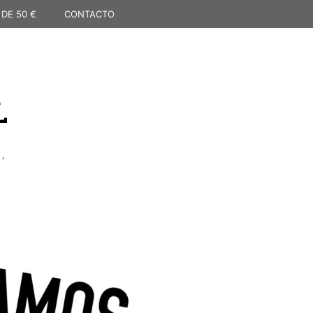
 DE 50 €
CONTACTO
L
,