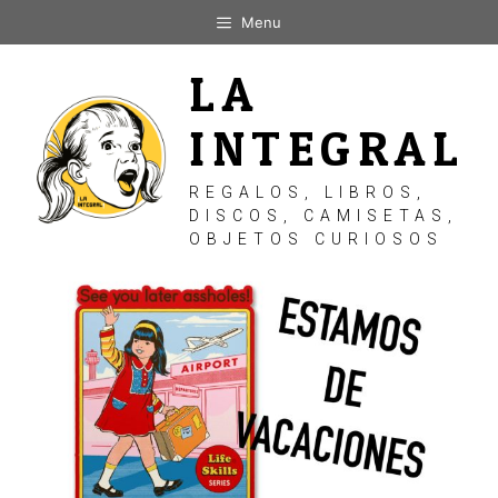
Saltar
Menu
al
contenido
LA
INTEGRAL
REGALOS, LIBROS,
DISCOS, CAMISETAS,
OBJETOS CURIOSOS