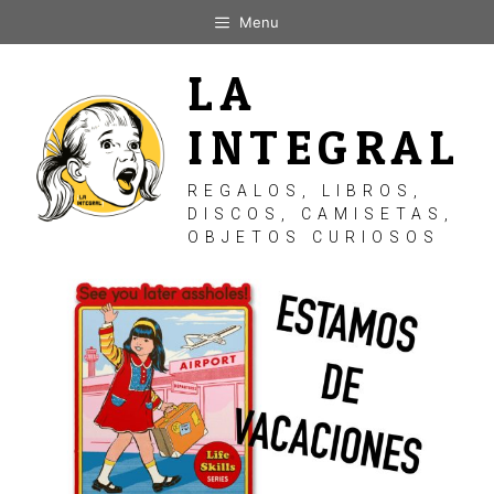
Saltar
Menu
al
contenido
LA
INTEGRAL
REGALOS, LIBROS,
DISCOS, CAMISETAS,
OBJETOS CURIOSOS