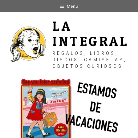
Saltar
Menu
al
contenido
LA
INTEGRAL
REGALOS, LIBROS,
DISCOS, CAMISETAS,
OBJETOS CURIOSOS