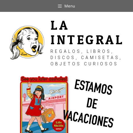
Saltar
Menu
al
contenido
LA
INTEGRAL
REGALOS, LIBROS,
DISCOS, CAMISETAS,
OBJETOS CURIOSOS