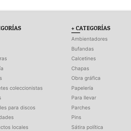
EGORÍAS
+ CATEGORÍAS
Ambientadores
Bufandas
ras
Calcetines
ía
Chapas
s
Obra gráfica
tes coleccionistas
Papelería
s
Para llevar
es para discos
Parches
dades
Pins
ctos locales
Sátira política