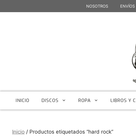
Saltar
NOSOTROS
ENVÍOS
al
contenido
INICIO
DISCOS
ROPA
LIBROS Y 
Inicio
/ Productos etiquetados “hard rock”