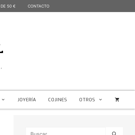
 DE 50 €
CONTACTO
L
,
JOYERÍA
COJINES
OTROS
Buscar: