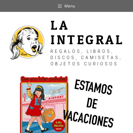
Saltar
Menu
al
contenido
LA
INTEGRAL
REGALOS, LIBROS,
DISCOS, CAMISETAS,
OBJETOS CURIOSOS