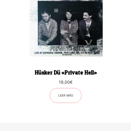
Hüsker Dü «Private Hell»
19,00
€
LEER MÁS