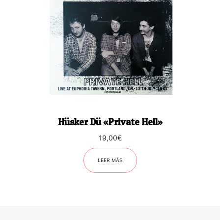
Hüsker Dü «Private Hell»
19,00
€
LEER MÁS