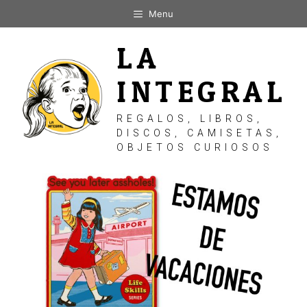
Saltar
Menu
al
contenido
LA
INTEGRAL
REGALOS, LIBROS,
DISCOS, CAMISETAS,
OBJETOS CURIOSOS