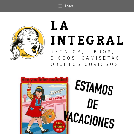
Saltar
Menu
al
contenido
LA
INTEGRAL
REGALOS, LIBROS,
DISCOS, CAMISETAS,
OBJETOS CURIOSOS