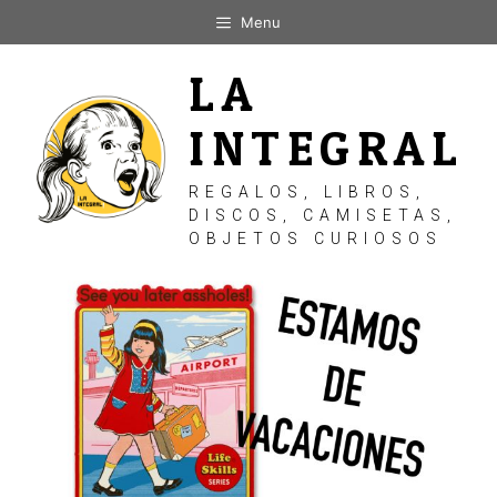
Saltar
Menu
al
contenido
LA
INTEGRAL
REGALOS, LIBROS,
DISCOS, CAMISETAS,
OBJETOS CURIOSOS