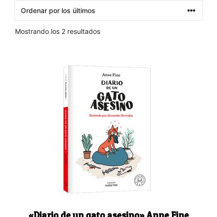
Ordenado
Mostrando los 2 resultados
por
los
últimos
«Diario de un gato asesino» Anne Fine