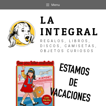
Saltar
Menu
al
contenido
LA
INTEGRAL
REGALOS, LIBROS,
DISCOS, CAMISETAS,
OBJETOS CURIOSOS