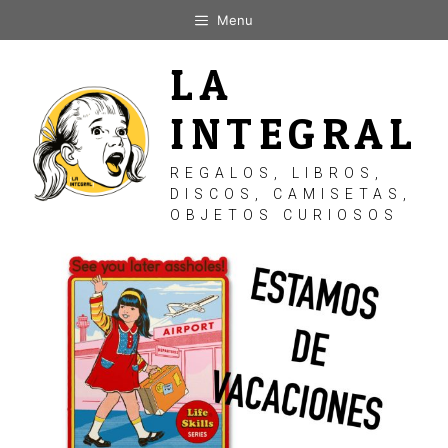
Saltar
Menu
al
contenido
LA
INTEGRAL
REGALOS, LIBROS,
DISCOS, CAMISETAS,
OBJETOS CURIOSOS