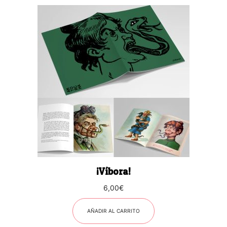
¡Víbora!
6,00
€
AÑADIR AL CARRITO