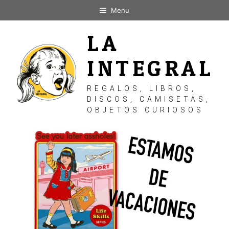
Saltar
Menu
al
contenido
LA
INTEGRAL
REGALOS, LIBROS,
DISCOS, CAMISETAS,
OBJETOS CURIOSOS