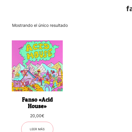
f
Mostrando el único resultado
Fanso «Acid
House»
20,00
€
LEER MÁS