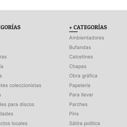
EGORÍAS
+ CATEGORÍAS
Ambientadores
Bufandas
ras
Calcetines
ía
Chapas
s
Obra gráfica
tes coleccionistas
Papelería
s
Para llevar
es para discos
Parches
dades
Pins
ctos locales
Sátira política