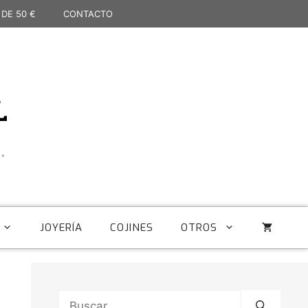
 DE 50 €
CONTACTO
L
,
JOYERÍA
COJINES
OTROS
Buscar: