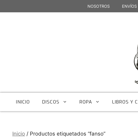
Saltar
NOSOTROS
ENVÍOS
al
contenido
INICIO
DISCOS
ROPA
LIBROS Y 
Inicio
/ Productos etiquetados “fanso”