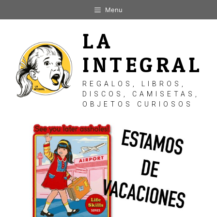
Saltar
Menu
al
contenido
LA
INTEGRAL
REGALOS, LIBROS,
DISCOS, CAMISETAS,
OBJETOS CURIOSOS