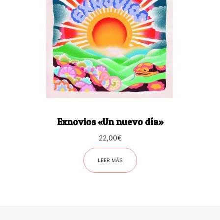
Exnovios «Un nuevo día»
22,00
€
LEER MÁS