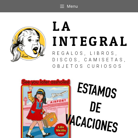
Saltar
Menu
al
contenido
LA
INTEGRAL
REGALOS, LIBROS,
DISCOS, CAMISETAS,
OBJETOS CURIOSOS