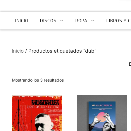
INICIO
DISCOS
ROPA
LIBROS Y 
Inicio
/ Productos etiquetados “dub”
Ordenado
Mostrando los 3 resultados
por
los
últimos