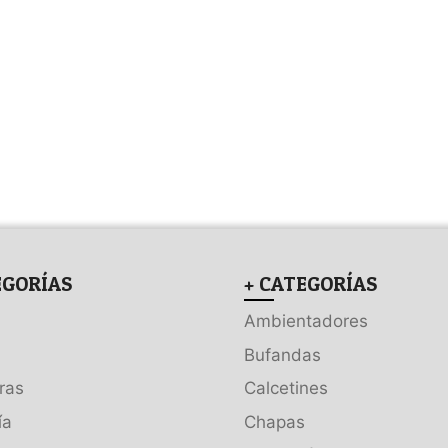
EGORÍAS
+ CATEGORÍAS
Ambientadores
Bufandas
ras
Calcetines
ía
Chapas