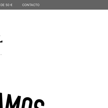
 DE 50 €
CONTACTO
L
,