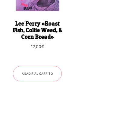
Lee Perry ‎»Roast
Fish, Collie Weed, &
Corn Bread»
17,00
€
AÑADIR AL CARRITO