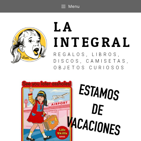
Saltar
Menu
al
contenido
LA
INTEGRAL
REGALOS, LIBROS,
DISCOS, CAMISETAS,
OBJETOS CURIOSOS